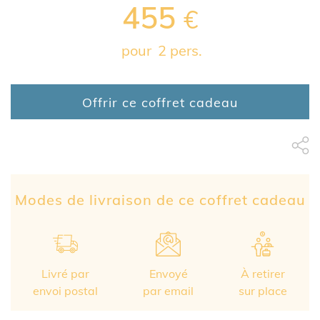
455
€
pour
2 pers.
Offrir ce coffret cadeau
Partage Face
apytheme
Part
Modes de livraison de ce coffret cadeau
Livré par
Envoyé
À retirer
envoi postal
par email
sur place