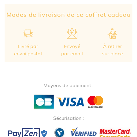
Partage Face
apytheme
Part
Modes de livraison de ce coffret cadeau
Livré par
Envoyé
À retirer
envoi postal
par email
sur place
Moyens de paiement :
Sécurisation :