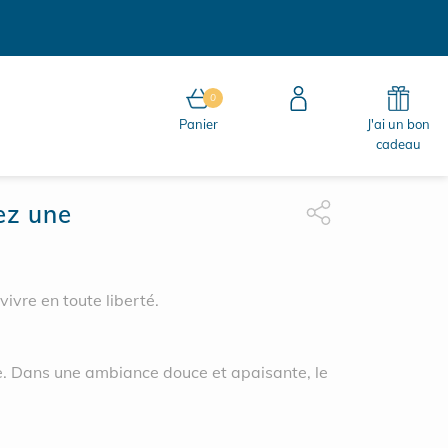
0
0 article au panier
Panier
J'ai un bon
cadeau
ez une
Partage Facebook
apythemev3.fo.share_t
Partage Linkedin
ivre en toute liberté.
e. Dans une ambiance douce et apaisante, le