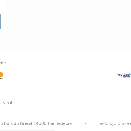
t :
e vente
u bois du Breuil
14600
Pennedepie
-
hello@jardins-c