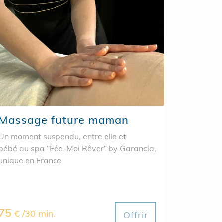
Massage future maman
Un moment suspendu, entre elle et
bébé au spa “Fée-Moi Rêver” by Garancia,
unique en France
75
€ /30 min.
Offrir