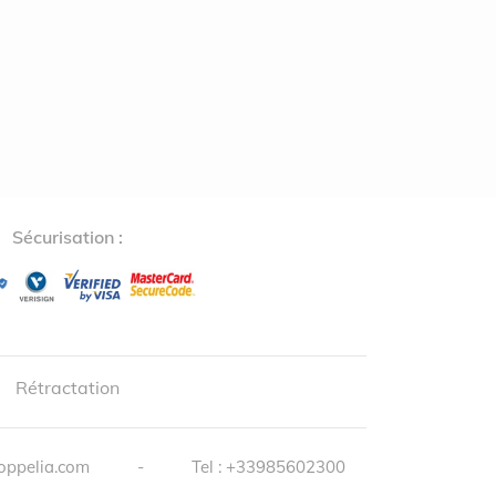
Sécurisation :
↺
✕
Rétractation
oppelia.com
-
Tel :
+33985602300