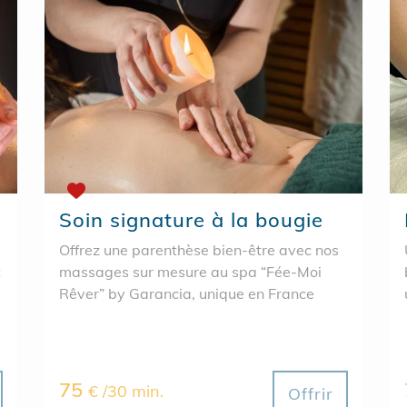
Soin signature à la bougie
Offrez une parenthèse bien-être avec nos
t
massages sur mesure au spa “Fée-Moi
Rêver” by Garancia, unique en France
75
€ /30 min.
Offrir