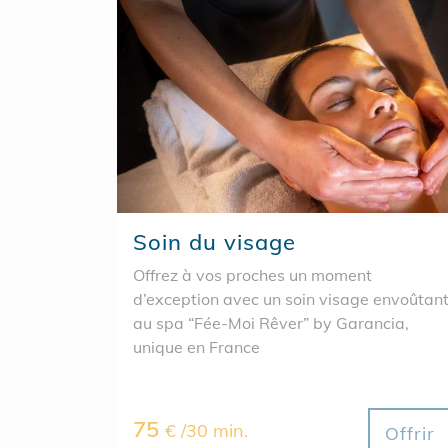
Soin du visage
Offrez à vos proches un moment
d’exception avec un soin visage envoûtan
au spa “Fée-Moi Rêver” by Garancia,
unique en France
75
€ /30 min.
Offrir