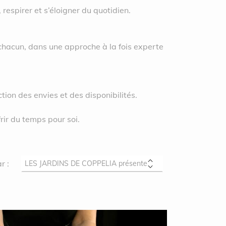
 respirer et s’éloigner du quotidien.
chacun, dans une approche à la fois experte
tion des envies et des disponibilités.
frir du temps pour soi.
r :