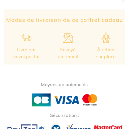
Partage Face
apytheme
Part
Modes de livraison de ce coffret cadeau
Livré par
Envoyé
À retirer
envoi postal
par email
sur place
Moyens de paiement :
Sécurisation :