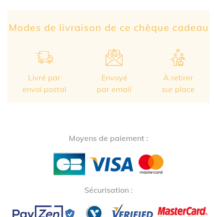
Partage Face
apytheme
Part
Modes de livraison de ce chèque cadeau
Livré par
Envoyé
À retirer
envoi postal
par email
sur place
Moyens de paiement :
Sécurisation :